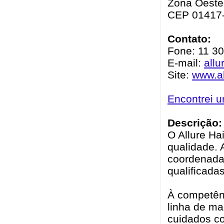
Zona Oeste 
CEP 01417
Contato:
Fone: 11 3
E-mail:
allu
Site:
www.al
Encontrei 
Descrição:
O Allure Ha
qualidade. 
coordenadas
qualificadas
À competênc
linha de ma
cuidados c