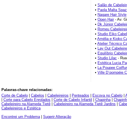
•
Salão de Cabelei
•
Paola Malta Spaz
•
Nagare Hair Style
•
Open Hair
- Av. G
•
Dk Júnior Cabelei
•
Romeu Cabeleirei
•
Studio Eiko Cabel
•
Amélia e Kioko Ca
•
Atelier Técnico Ca
•
Lay Out Cabeleire
•
Equilíbrio Cabelei
•
Studio Lilac
- Rua 
•
Estética Lucia Pa
•
La Poupee Coiffu
•
Ville D´pompéie C
Palavras-chave relacionadas:
Corte de Cabelo
|
Cabelos
|
Cabeleireiros
|
Penteados
|
Escova no Cabelo
|
|
Corte para Cabelo Enrolados
|
Corte de Cabelo Infantil
|
Chapinha
|
Chapinh
Cabeleireiro na Alameda Tietê
|
Cabeleireiro na Alameda Tietê Jardins
|
Cabel
Cabeleireiros e Estética
Encontrei um Problema
|
Sugerir Alteração