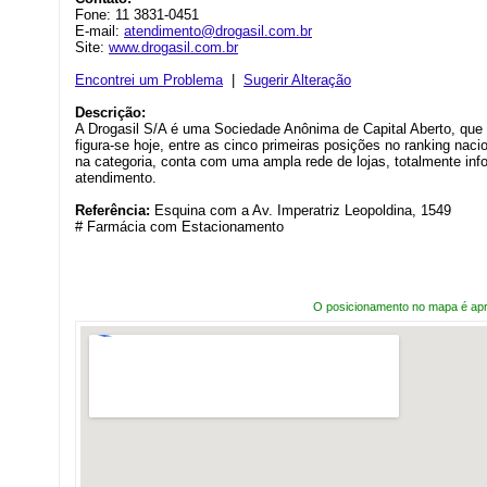
Fone: 11 3831-0451
E-mail:
atendimento@drogasil.com.br
Site:
www.drogasil.com.br
Encontrei um Problema
|
Sugerir Alteração
Descrição:
A Drogasil S/A é uma Sociedade Anônima de Capital Aberto, qu
figura-se hoje, entre as cinco primeiras posições no ranking nac
na categoria, conta com uma ampla rede de lojas, totalmente inf
atendimento.
Referência:
Esquina com a Av. Imperatriz Leopoldina, 1549
# Farmácia com Estacionamento
O posicionamento no mapa é ap