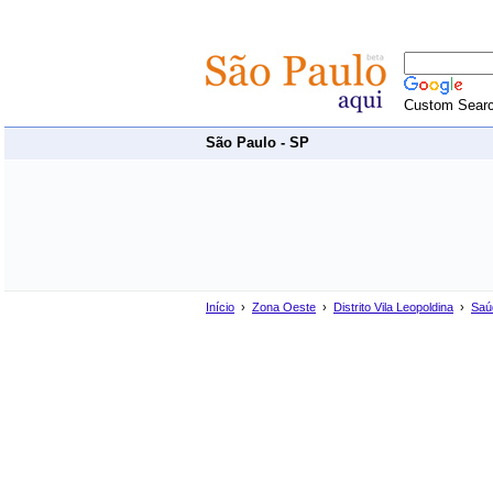
Custom Sear
São Paulo - SP
Início
›
Zona Oeste
›
Distrito Vila Leopoldina
›
Saú