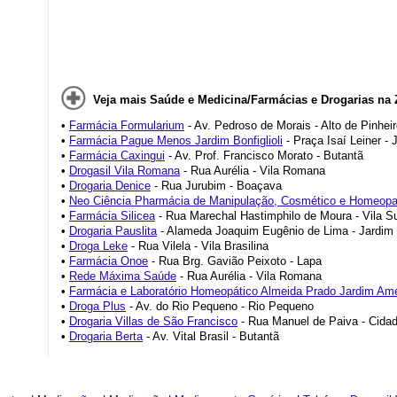
Veja mais Saúde e Medicina/Farmácias e Drogarias na 
•
Farmácia Formularium
- Av. Pedroso de Morais - Alto de Pinhei
•
Farmácia Pague Menos Jardim Bonfiglioli
- Praça Isaí Leiner‎ - 
•
Farmácia Caxingui
- Av. Prof. Francisco Morato - Butantã
•
Drogasil Vila Romana
- Rua Aurélia - Vila Romana
•
Drogaria Denice
- Rua Jurubim - Boaçava
•
Neo Ciência Pharmácia de Manipulação, Cosmético e Homeopa
•
Farmácia Silicea
- Rua Marechal Hastimphilo de Moura - Vila S
•
Drogaria Pauslita
- Alameda Joaquim Eugênio de Lima - Jardim 
•
Droga Leke
- Rua Vilela - Vila Brasilina
•
Farmácia Onoe
- Rua Brg. Gavião Peixoto - Lapa
•
Rede Máxima Saúde
- Rua Aurélia - Vila Romana
•
Farmácia e Laboratório Homeopático Almeida Prado Jardim Amé
América
•
Droga Plus
- Av. do Rio Pequeno - Rio Pequeno
•
Drogaria Villas de São Francisco
- Rua Manuel de Paiva - Cida
•
Drogaria Berta
- Av. Vital Brasil - Butantã