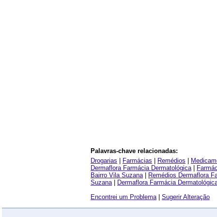
Palavras-chave relacionadas:
Drogarias
|
Farmácias
|
Remédios
|
Medicam
Dermaflora Farmácia Dermatológica
|
Farmác
Bairro Vila Suzana
|
Remédios Dermaflora Fa
Suzana
|
Dermaflora Farmácia Dermatológic
Encontrei um Problema
|
Sugerir Alteração