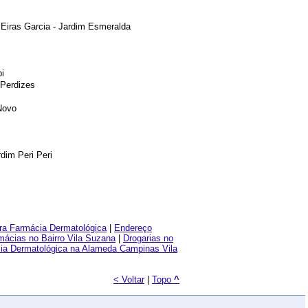
 Eiras Garcia - Jardim Esmeralda
bi
 Perdizes
Novo
dim Peri Peri
ra Farmácia Dermatológica
|
Endereço
mácias no Bairro Vila Suzana
|
Drogarias no
ia Dermatológica na Alameda Campinas Vila
< Voltar
|
Topo
^