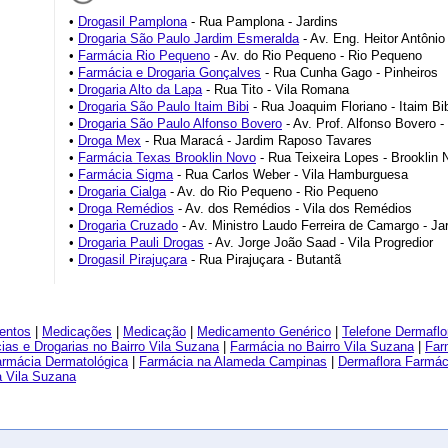
•
Drogasil Pamplona
- Rua Pamplona - Jardins
•
Drogaria São Paulo Jardim Esmeralda
- Av. Eng. Heitor Antônio
•
Farmácia Rio Pequeno
- Av. do Rio Pequeno - Rio Pequeno
•
Farmácia e Drogaria Gonçalves
- Rua Cunha Gago - Pinheiros
•
Drogaria Alto da Lapa
- Rua Tito - Vila Romana
•
Drogaria São Paulo Itaim Bibi
- Rua Joaquim Floriano - Itaim Bi
•
Drogaria São Paulo Alfonso Bovero
- Av. Prof. Alfonso Bovero -
•
Droga Mex
- Rua Maracá - Jardim Raposo Tavares
•
Farmácia Texas Brooklin Novo
- Rua Teixeira Lopes - Brooklin 
•
Farmácia Sigma
- Rua Carlos Weber - Vila Hamburguesa
•
Drogaria Cialga
- Av. do Rio Pequeno - Rio Pequeno
•
Droga Remédios
- Av. dos Remédios - Vila dos Remédios
•
Drogaria Cruzado
- Av. Ministro Laudo Ferreira de Camargo - Jar
•
Drogaria Pauli Drogas
- Av. Jorge João Saad - Vila Progredior
•
Drogasil Pirajuçara
- Rua Pirajuçara - Butantã
entos
|
Medicações
|
Medicação
|
Medicamento Genérico
|
Telefone Dermaflo
ias e Drogarias no Bairro Vila Suzana
|
Farmácia no Bairro Vila Suzana
|
Far
rmácia Dermatológica
|
Farmácia na Alameda Campinas
|
Dermaflora Farmác
a Vila Suzana