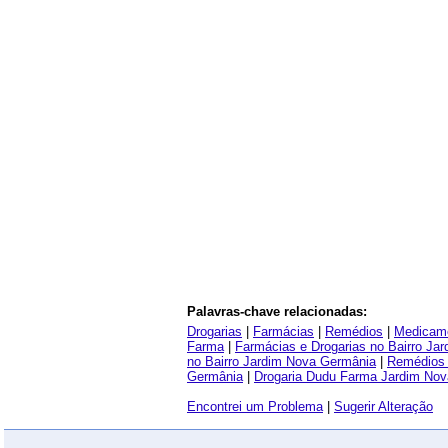
Palavras-chave relacionadas:
Drogarias
|
Farmácias
|
Remédios
|
Medicam
Farma
|
Farmácias e Drogarias no Bairro Ja
no Bairro Jardim Nova Germânia
|
Remédios 
Germânia
|
Drogaria Dudu Farma Jardim No
Encontrei um Problema
|
Sugerir Alteração