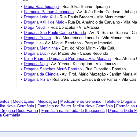
•
Droga Raia Ipiranga
- Rua Silva Bueno - Ipiranga
•
Farmácia Parque Jabaquara
- Av. João Pedro Cardoso - Jabaqu
•
Drogaria Leão XIII
- Rua Paulo Bregaro - Vila Monumento
•
Drogaria XXIII de Maio
- Rua Dr. Amâncio de Carvalho - Vila Ma
•
Droga Neudir
- Rua Epiacaba - Vila Arapuã
•
Drogaria São Paulo Campo Grande
- Av. N. Sra. do Sabará - 
•
Drogaria Ypuan
- Rua Maurício de Lacerda - Vila Monumento
•
Droga Lila
- Av. Miguel Estefano - Parque Imperial
•
Drogaria Menininha
- Est. do M'boi Mirim - Vila Calu
•
Drogaria Duci
- Av. Mateo Bei - Capão Redondo
•
Belle Pharma Drogaria e Perfumaria Vila Mariana
- Rua Afonso C
•
Drogaria Naja
- Av. Yervant Kissajikian - Vila Joaniza
•
Drogaria Sanches Metrô Paraíso
- Rua Cubatão - Paraíso
•
Drogaria da Ciência
- Av. Prof. Mário Mazagão - Jardim Maria Vi
•
Drogaria Nizia
- Rua Gen. Lauro Cavalcânti de Farias - Vila Cas
entos
|
Medicações
|
Medicação
|
Medicamento Genérico
|
Telefone Drogari
rdim Nova Germânia
|
Farmácia no Bairro Jardim Nova Germânia
|
Farmácias 
Drogaria Dudu Farma
|
Farmácia na Estrada de Itapecerica
|
Drogaria Dudu F
va Germânia