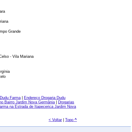
ara
riana
Campo Grande
elso - Vila Mariana
rgínia
telo
a Dudu Farma
|
Endereço Drogaria Dudu
no Bairro Jardim Nova Germânia
|
Drogarias
arma na Estrada de Itapecerica Jardim Nova
< Voltar
|
Topo
^