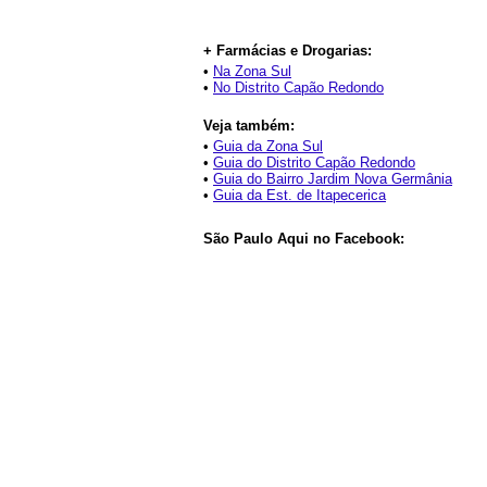
+ Farmácias e Drogarias:
•
Na Zona Sul
•
No Distrito Capão Redondo
Veja também:
•
Guia da Zona Sul
•
Guia do Distrito Capão Redondo
•
Guia do Bairro Jardim Nova Germânia
•
Guia da Est. de Itapecerica
São Paulo Aqui no Facebook: