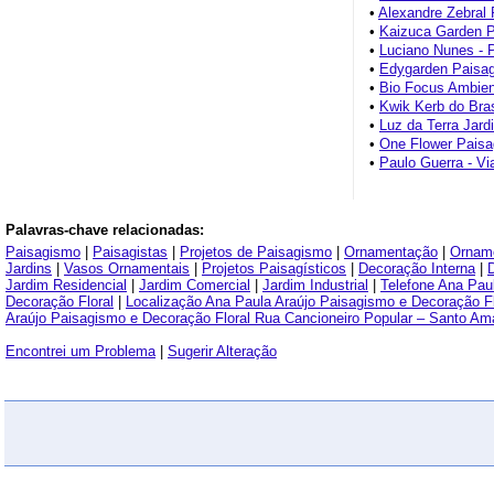
•
Alexandre Zebral
•
Kaizuca Garden P
•
Luciano Nunes - 
•
Edygarden Paisa
•
Bio Focus Ambien
•
Kwik Kerb do Bras
•
Luz da Terra Jardi
•
One Flower Pais
•
Paulo Guerra - Vi
Palavras-chave relacionadas:
Paisagismo
|
Paisagistas
|
Projetos de Paisagismo
|
Ornamentação
|
Ornam
Jardins
|
Vasos Ornamentais
|
Projetos Paisagísticos
|
Decoração Interna
|
Jardim Residencial
|
Jardim Comercial
|
Jardim Industrial
|
Telefone Ana Pau
Decoração Floral
|
Localização Ana Paula Araújo Paisagismo e Decoração Fl
Araújo Paisagismo e Decoração Floral Rua Cancioneiro Popular – Santo Am
Encontrei um Problema
|
Sugerir Alteração