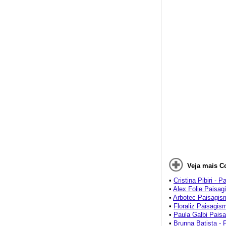
Veja mais C
•
Cristina Pibiri - 
•
Alex Folie Paisa
•
Arbotec Paisagis
•
Floraliz Paisagis
•
Paula Galbi Pais
•
Brunna Batista -