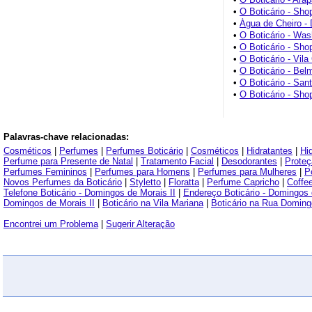
•
O Boticário - Shop
•
Água de Cheiro -
•
O Boticário - Was
•
O Boticário - Sho
•
O Boticário - Vil
•
O Boticário - Bel
•
O Boticário - San
•
O Boticário - Sho
Palavras-chave relacionadas:
Cosméticos
|
Perfumes
|
Perfumes Boticário
|
Cosméticos
|
Hidratantes
|
Hi
Perfume para Presente de Natal
|
Tratamento Facial
|
Desodorantes
|
Proteç
Perfumes Femininos
|
Perfumes para Homens
|
Perfumes para Mulheres
|
Po
Novos Perfumes da Boticário
|
Styletto
|
Floratta
|
Perfume Capricho
|
Coffe
Telefone Boticário - Domingos de Morais II
|
Endereço Boticário - Domingos 
Domingos de Morais II
|
Boticário na Vila Mariana
|
Boticário na Rua Doming
Encontrei um Problema
|
Sugerir Alteração