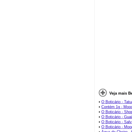
Veja mais B
•
O Boticário - Tat
•
Contém 1g - Moo
•
O Boticário - Sho
•
O Boticário - Gua
•
O Boticário - Sal
•
O Boticário - Mo
•
Água de Cheiro - 