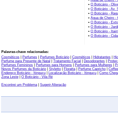
•
O Boticário - Olive
•
O Boticário - Av.
•
O Boticário - Rag
•
Água de Cheiro - 
•
O Boticário - Ext
•
O Boticário - Jar
•
O Boticário - Itai
•
O Boticário - Cid
Palavras-chave relacionadas:
Cosméticos
|
Perfumes
|
Perfumes Boticário
|
Cosméticos
|
Hidratantes
|
Hi
Perfume para Presente de Natal
|
Tratamento Facial
|
Desodorantes
|
Proteç
Perfumes Femininos
|
Perfumes para Homens
|
Perfumes para Mulheres
|
Po
Novos Perfumes da Boticário
|
Styletto
|
Floratta
|
Perfume Capricho
|
Coffe
Endereço Boticário - Itinguçu
|
Localização Boticário - Itinguçu
|
Como Chegar
Zona Leste
|
O Boticário - Vila Ré
Encontrei um Problema
|
Sugerir Alteração