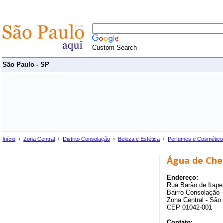
Custom Search
São Paulo - SP
Início
›
Zona Central
›
Distrito Consolação
›
Beleza e Estética
›
Perfumes e Cosmétic
Água de Chei
Endereço:
Rua Barão de Itapet
Bairro Consolação -
Zona Central - São
CEP 01042-001
Contato: