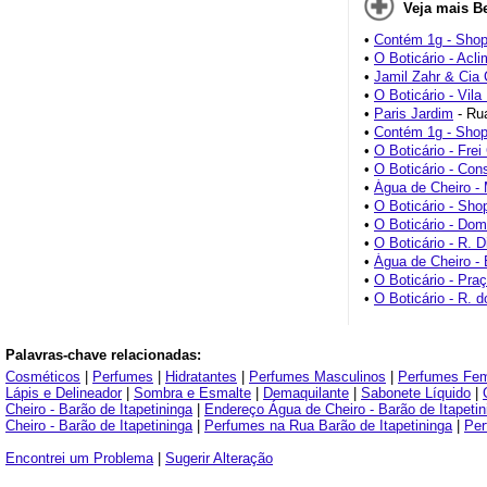
Veja mais B
•
Contém 1g - Shop
•
O Boticário - Acl
•
Jamil Zahr & Cia
•
O Boticário - Vil
•
Paris Jardim
- Ru
•
Contém 1g - Shop
•
O Boticário - Fre
•
O Boticário - Con
•
Água de Cheiro - 
•
O Boticário - Sho
•
O Boticário - Do
•
O Boticário - R. Di
•
Água de Cheiro - 
•
O Boticário - Pra
•
O Boticário - R. 
Palavras-chave relacionadas:
Cosméticos
|
Perfumes
|
Hidratantes
|
Perfumes Masculinos
|
Perfumes Fem
Lápis e Delineador
|
Sombra e Esmalte
|
Demaquilante
|
Sabonete Líquido
|
Cheiro - Barão de Itapetininga
|
Endereço Água de Cheiro - Barão de Itapetin
Cheiro - Barão de Itapetininga
|
Perfumes na Rua Barão de Itapetininga
|
Per
Encontrei um Problema
|
Sugerir Alteração