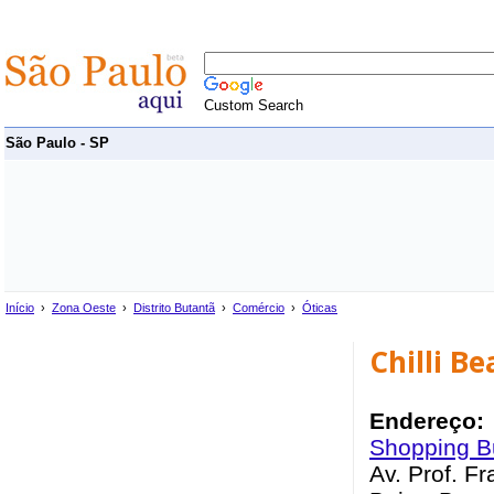
Custom Search
São Paulo - SP
Início
›
Zona Oeste
›
Distrito Butantã
›
Comércio
›
Óticas
Chilli B
Endereço:
Shopping B
Av. Prof. F