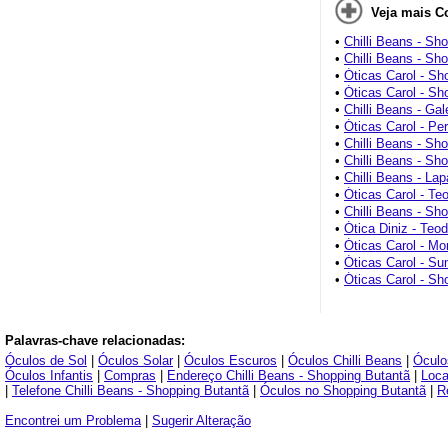
Veja mais C
•
Chilli Beans - Sh
•
Chilli Beans - Sh
•
Óticas Carol - Sh
•
Óticas Carol - S
•
Chilli Beans - Gal
•
Óticas Carol - Pe
•
Chilli Beans - Sh
•
Chilli Beans - Sh
•
Chilli Beans - Lap
•
Óticas Carol - T
•
Chilli Beans - Sh
•
Ótica Diniz - Teo
•
Óticas Carol - M
•
Óticas Carol - S
•
Óticas Carol - Sh
Palavras-chave relacionadas:
Óculos de Sol
|
Óculos Solar
|
Óculos Escuros
|
Óculos Chilli Beans
|
Óculo
Óculos Infantis
|
Compras
|
Endereço Chilli Beans - Shopping Butantã
|
Loca
|
Telefone Chilli Beans - Shopping Butantã
|
Óculos no Shopping Butantã
|
R
Encontrei um Problema
|
Sugerir Alteração