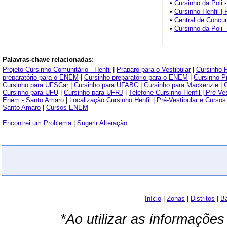
•
Cursinho da Poli 
•
Cursinho Henfil |
•
Central de Concu
•
Cursinho da Poli 
Palavras-chave relacionadas:
Projeto Cursinho Comunitário - Henfil
|
Praparo para o Vestibular
|
Cursinho P
preparatório para o ENEM
|
Cursinho preparatório para o ENEM
|
Cursinho 
Cursinho para UFSCar
|
Cursinho para UFABC
|
Cursinho para Mackenzie
|
Cursinho para UFU
|
Cursinho para UFRJ
|
Telefone Cursinho Henfil | Pré-V
Enem - Santo Amaro
|
Localização Cursinho Henfil | Pré-Vestibular e Curs
Santo Amaro
|
Cursos ENEM
Encontrei um Problema
|
Sugerir Alteração
Início
|
Zonas
|
Distritos
|
Ba
*Ao utilizar as informações