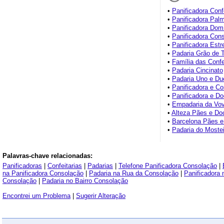
•
Panificadora Conf
•
Panificadora Pal
•
Panificadora Do
•
Panificadora Con
•
Panificadora Estr
•
Padaria Grão de T
•
Família das Confe
•
Padaria Cincinato
•
Padaria Uno e Du
•
Panificadora e Con
•
Panificadora e D
•
Empadaria da Vo
•
Alteza Pães e Do
•
Barcelona Pães 
•
Padaria do Mostei
Palavras-chave relacionadas:
Panificadoras
|
Confeitarias
|
Padarias
|
Telefone Panificadora Consolação
|
na Panificadora Consolação
|
Padaria na Rua da Consolação
|
Panificadora
Consolação
|
Padaria no Bairro Consolação
Encontrei um Problema
|
Sugerir Alteração