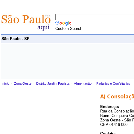
Custom Search
São Paulo - SP
Início
›
Zona Oeste
›
Distrito Jardim Paulista
›
Alimentação
›
Padarias e Confeitarias
AJ Consolaç
Endereço:
Rua da Consolação
Bairro Cerqueira Cé
Zona Oeste - São 
CEP 01416-000
Contato: