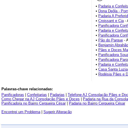
•
Padaria e Confeit
•
Dona Deôla - Pom
•
Padaria A Preferid
•
Croissant e Cia
- 
•
Panificadora Conf
•
Padaria e Confeit
•
Panificadora Conf
•
Pão do Parque
- A
•
Benjamin Abrahão
•
Pães e Doces Mar
•
Panificadora Sou
•
Panificadora Parq
•
Padaria e Confeita
•
Casa Santa Luzia
•
Rodésia Pães e 
Palavras-chave relacionadas:
Panificadoras
|
Confeitarias
|
Padarias
|
Telefone AJ Consolação Pães e Do
Como Chegar na AJ Consolação Pães e Doces
|
Padaria na Rua da Consol
Panificadora no Bairro Cerqueira César
|
Padaria no Bairro Cerqueira César
Encontrei um Problema
|
Sugerir Alteração