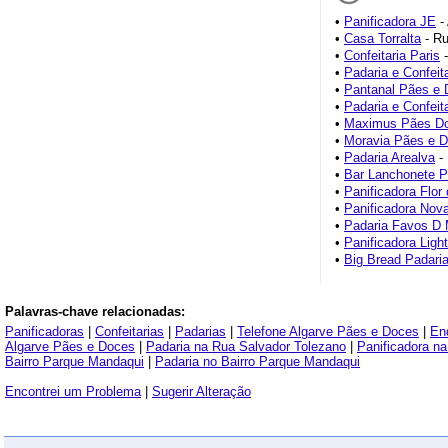
•
Panificadora JE
-
•
Casa Torralta
- Ru
•
Confeitaria Paris
-
•
Padaria e Confeit
•
Pantanal Pães e
•
Padaria e Confeit
•
Maximus Pães D
•
Moravia Pães e 
•
Padaria Arealva
- 
•
Bar Lanchonete P
•
Panificadora Flor
•
Panificadora Nova
•
Padaria Favos D 
•
Panificadora Light
•
Big Bread Padaria 
Palavras-chave relacionadas:
Panificadoras
|
Confeitarias
|
Padarias
|
Telefone Algarve Pães e Doces
|
En
Algarve Pães e Doces
|
Padaria na Rua Salvador Tolezano
|
Panificadora n
Bairro Parque Mandaqui
|
Padaria no Bairro Parque Mandaqui
Encontrei um Problema
|
Sugerir Alteração