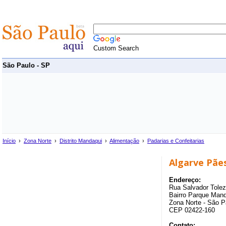
Custom Search
São Paulo - SP
Início
›
Zona Norte
›
Distrito Mandaqui
›
Alimentação
›
Padarias e Confeitarias
Algarve Pãe
Endereço:
Rua Salvador Tolez
Bairro Parque Mand
Zona Norte - São P
CEP 02422-160
Contato: