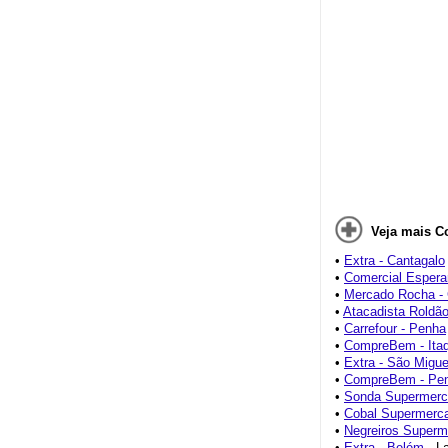
Veja mais C
•
Extra - Cantagalo
•
Comercial Espera
•
Mercado Rocha -
•
Atacadista Roldã
•
Carrefour - Penha
•
CompreBem - Itaq
•
Extra - São Migue
•
CompreBem - Pe
•
Sonda Supermerca
•
Cobal Supermerc
•
Negreiros Superm
•
Extra - Belém
- L