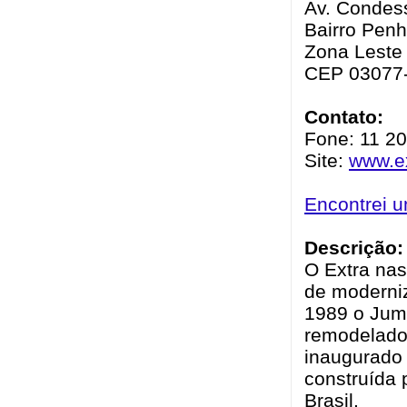
Av. Condess
Bairro Penh
Zona Leste 
CEP 03077
Contato:
Fone: 11 2
Site:
www.ex
Encontrei 
Descrição:
O Extra na
de moderni
1989 o Jum
remodelado 
inaugurado 
construída 
Brasil.