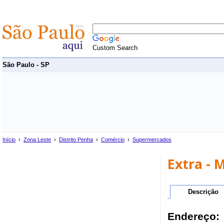
Custom Search
São Paulo - SP
Início
›
Zona Leste
›
Distrito Penha
›
Comércio
›
Supermercados
Extra - 
Descrição
Endereço: