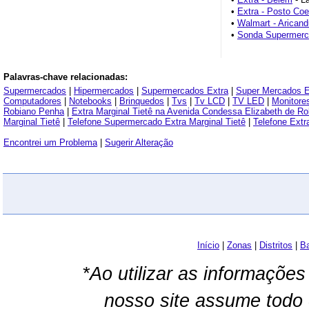
•
Extra - Posto Coe
•
Walmart - Arican
•
Sonda Supermerc
Palavras-chave relacionadas:
Supermercados
|
Hipermercados
|
Supermercados Extra
|
Super Mercados E
Computadores
|
Notebooks
|
Brinquedos
|
Tvs
|
Tv LCD
|
TV LED
|
Monitore
Robiano Penha
|
Extra Marginal Tietê na Avenida Condessa Elizabeth de Ro
Marginal Tietê
|
Telefone Supermercado Extra Marginal Tietê
|
Telefone Ext
Encontrei um Problema
|
Sugerir Alteração
Início
|
Zonas
|
Distritos
|
Ba
*Ao utilizar as informações
nosso site assume todo 