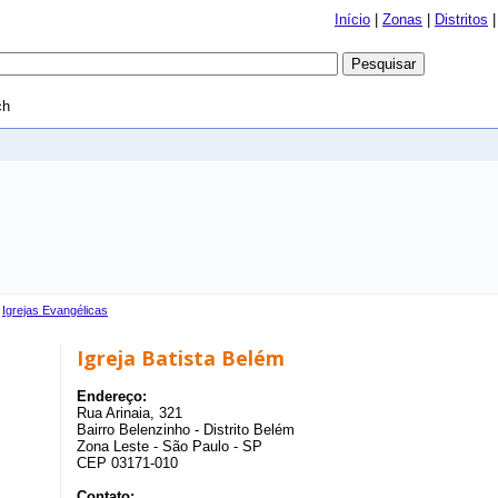
Início
|
Zonas
|
Distritos
ch
›
Igrejas Evangélicas
Igreja Batista Belém
Endereço:
Rua Arinaia, 321
Bairro Belenzinho - Distrito Belém
Zona Leste - São Paulo - SP
CEP 03171-010
Contato: