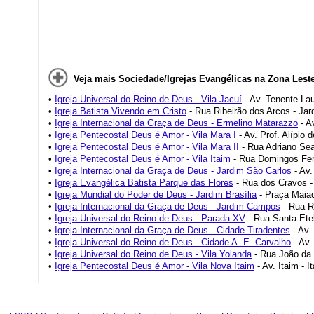
Veja mais Sociedade/Igrejas Evangélicas na Zona Leste
•
Igreja Universal do Reino de Deus - Vila Jacuí
- Av. Tenente Lau
•
Igreja Batista Vivendo em Cristo
- Rua Ribeirão dos Arcos - Jar
•
Igreja Internacional da Graça de Deus - Ermelino Matarazzo
- A
•
Igreja Pentecostal Deus é Amor - Vila Mara I
- Av. Prof. Alípio 
•
Igreja Pentecostal Deus é Amor - Vila Mara II
- Rua Adriano Sea
•
Igreja Pentecostal Deus é Amor - Vila Itaim
- Rua Domingos Fern
•
Igreja Internacional da Graça de Deus - Jardim São Carlos
- Av.
•
Igreja Evangélica Batista Parque das Flores
- Rua dos Cravos -
•
Igreja Mundial do Poder de Deus - Jardim Brasília
- Praça Maiac
•
Igreja Internacional da Graça de Deus - Jardim Campos
- Rua R
•
Igreja Universal do Reino de Deus - Parada XV
- Rua Santa Etel
•
Igreja Internacional da Graça de Deus - Cidade Tiradentes
- Av.
•
Igreja Universal do Reino de Deus - Cidade A. E. Carvalho
- Av.
•
Igreja Universal do Reino de Deus - Vila Yolanda
- Rua João da S
•
Igreja Pentecostal Deus é Amor - Vila Nova Itaim
- Av. Itaim - I