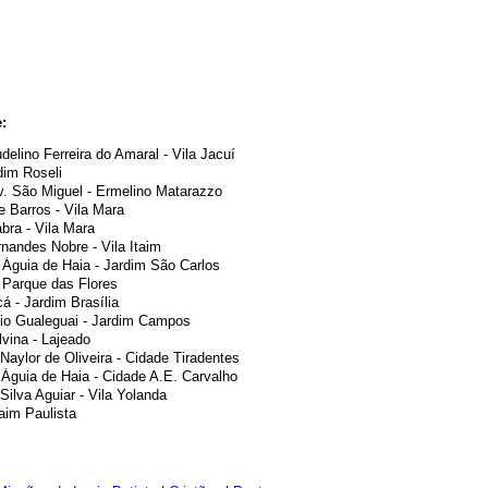
:
delino Ferreira do Amaral - Vila Jacuí
dim Roseli
v. São Miguel - Ermelino Matarazzo
de Barros - Vila Mara
bra - Vila Mara
andes Nobre - Vila Itaim
 Águia de Haia - Jardim São Carlos
 Parque das Flores
á - Jardim Brasília
io Gualeguai - Jardim Campos
vina - Lajeado
 Naylor de Oliveira - Cidade Tiradentes
 Águia de Haia - Cidade A.E. Carvalho
ilva Aguiar - Vila Yolanda
taim Paulista