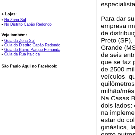
especialist
+ Lojas:
Para dar su
•
Na Zona Sul
•
No Distrito Capão Redondo
empresa man
de distribu
Veja também:
Preto (SP)
•
Guia da Zona Sul
•
Guia do Distrito Capão Redondo
Grande (MS)
•
Guia do Bairro Parque Fernanda
de seis ent
•
Guia da Rua Itaicica
que se faz 
São Paulo Aqui no Facebook:
de 2500 mil
veículos, 
quilômetros
milhão/mês
Na Casas Ba
dois lados:
na impleme
estar do co
ginástica, l
entre outro