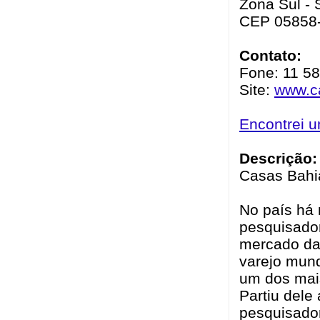
Zona Sul - 
CEP 05858
Contato:
Fone: 11 5
Site:
www.c
Encontrei 
Descrição:
Casas Bahia
No país há 
pesquisado
mercado da 
varejo mund
um dos mais
Partiu dele
pesquisado