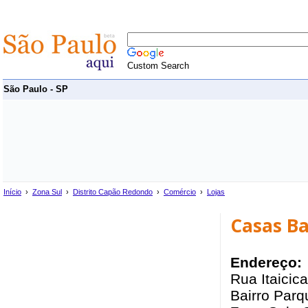
Custom Search
São Paulo - SP
Início
›
Zona Sul
›
Distrito Capão Redondo
›
Comércio
›
Lojas
Casas Ba
Endereço:
Rua Itaicic
Bairro Parq