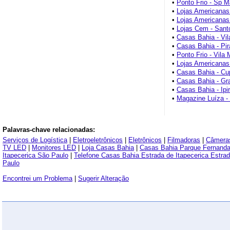
•
Ponto Frio - Sp M
•
Lojas Americanas
•
Lojas Americanas
•
Lojas Cem - Sant
•
Casas Bahia - Vil
•
Casas Bahia - Pir
•
Ponto Frio - Vila
•
Lojas Americanas
•
Casas Bahia - Cu
•
Casas Bahia - Gr
•
Casas Bahia - Ipi
•
Magazine Luíza 
Palavras-chave relacionadas:
Serviços de Logística
|
Eletroeletrônicos
|
Eletrônicos
|
Filmadoras
|
Câmera
TV LED
|
Monitores LED
|
Loja Casas Bahia
|
Casas Bahia Parque Fernand
Itapecerica São Paulo
|
Telefone Casas Bahia Estrada de Itapecerica Estrad
Paulo
Encontrei um Problema
|
Sugerir Alteração