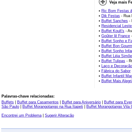
Veja mais Fe
•
Ric Bom Festas 
•
Dik Festas
- Rua 
•
Buffet Sanches
- 
•
Residencial Leste
•
Buffet Koult's
- Av
•
Goûter lê France
-
•
Buffet Sonho e F
•
Buffet Bon Gourm
•
Buffet Sonho Infan
•
Buffet Léia Simõ
•
Buffet Tulipas
- R
•
Laço e Decoraçã
•
Fábrica do Sabor
•
Buffet Infantil Ma
•
Buffet Mais Alegr
Palavras-chave relacionadas:
Buffets
|
Buffet para Casamentos
|
Buffet para Aniversário
|
Buffet para Eve
São Paulo
|
Buffet Morangotango na Rua Itapeti
|
Buffet Morangotango Vila
Encontrei um Problema
|
Sugerir Alteração