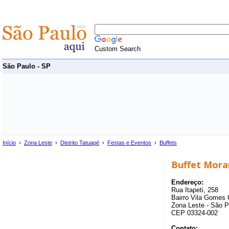
Custom Search
São Paulo - SP
Início
›
Zona Leste
›
Distrito Tatuapé
›
Festas e Eventos
›
Buffets
Buffet Mor
Endereço:
Rua Itapeti, 258
Bairro Vila Gomes C
Zona Leste - São P
CEP 03324-002
Contato: