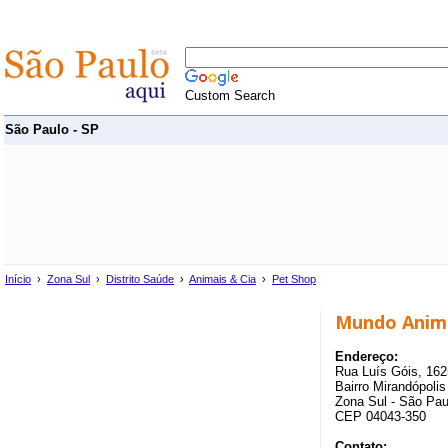
Custom Search
São Paulo - SP
Início
›
Zona Sul
›
Distrito Saúde
›
Animais & Cia
›
Pet Shop
Mundo Anim
Endereço:
Rua Luís Góis, 162
Bairro Mirandópolis
Zona Sul - São Pau
CEP 04043-350
Contato: