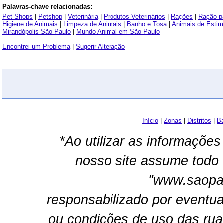
Palavras-chave relacionadas:
Pet Shops
|
Petshop
|
Veterinária
|
Produtos Veterinários
|
Rações
|
Ração p
Higiene de Animais
|
Limpeza de Animais
|
Banho e Tosa
|
Animais de Esti
Mirandópolis São Paulo
|
Mundo Animal em São Paulo
Encontrei um Problema
|
Sugerir Alteração
Início
|
Zonas
|
Distritos
|
Ba
*Ao utilizar as informações
nosso site assume todo 
"www.saopau
responsabilizado por eventua
ou condições de uso das rua