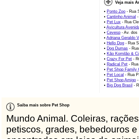
Veja mais A
•
Ponto Zoo
- Rua S
•
Cantinho Animal
-
•
Pet Lux
- Rua Cle
•
Avicultura Avenid
•
Cevesp
- Av. dos 
•
Adriana Geraldo V
•
Hello Dog
- Rua S
•
Dog Dumas
- Rua
•
Kão Komilão & Ci
•
Crazy For Pet
- R
•
Radical Pet
- Rua
•
Pet Shop Family
•
Pet Local
- Rua P
•
Pet Shop Amigo
-
•
Big Dog Brasil
- R
Saiba mais sobre Pet Shop
Mundo Animal. Coleiras, rações
petiscos, grades, bebedouros e