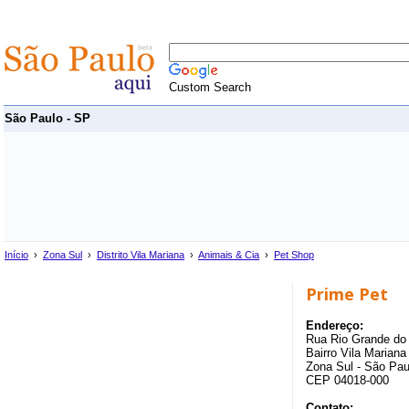
Custom Search
São Paulo - SP
Início
›
Zona Sul
›
Distrito Vila Mariana
›
Animais & Cia
›
Pet Shop
Prime Pet
Endereço:
Rua Rio Grande do 
Bairro Vila Mariana 
Zona Sul - São Pau
CEP 04018-000
Contato: