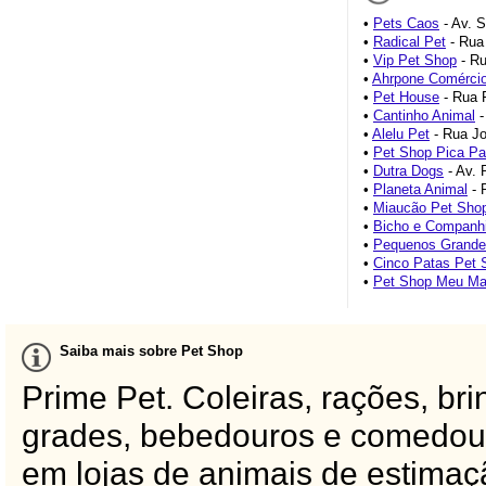
•
Pets Caos
- Av. S
•
Radical Pet
- Rua
•
Vip Pet Shop
- Ru
•
Ahrpone Comércio 
•
Pet House
- Rua F
•
Cantinho Animal
-
•
Alelu Pet
- Rua Jo
•
Pet Shop Pica P
•
Dutra Dogs
- Av. 
•
Planeta Animal
- 
•
Miaucão Pet Sho
•
Bicho e Companh
•
Pequenos Grande
•
Cinco Patas Pet 
•
Pet Shop Meu Ma
Saiba mais sobre Pet Shop
Prime Pet. Coleiras, rações, br
grades, bebedouros e comedour
em lojas de animais de estimaç