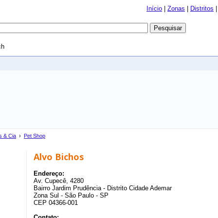
Início
|
Zonas
|
Distritos
ch
s & Cia
›
Pet Shop
Alvo Bichos
Endereço:
Av. Cupecê, 4280
Bairro Jardim Prudência - Distrito Cidade Ademar
Zona Sul - São Paulo - SP
CEP 04366-001
Contato: