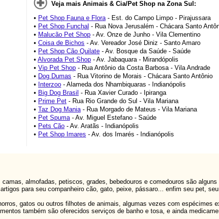
Veja mais Animais & Cia/Pet Shop na Zona Sul:
•
Pet Shop Fauna e Flora
- Est. do Campo Limpo - Pirajussara
•
Pet Shop Funchal
- Rua Nova Jerusalém - Chácara Santo Antôn
•
Malucão Pet Shop
- Av. Onze de Junho - Vila Clementino
•
Coisa de Bichos
- Av. Vereador José Diniz - Santo Amaro
•
Pet Shop Cão Quilate
- Av. Bosque da Saúde - Saúde
•
Alvorada Pet Shop
- Av. Jabaquara - Mirandópolis
•
Vip Pet Shop
- Rua Antônio da Costa Barbosa - Vila Andrade
•
Dog Dumas
- Rua Vitorino de Morais - Chácara Santo Antônio
•
Interzoo
- Alameda dos Nhambiquaras - Indianópolis
•
Big Dog Brasil
- Rua Xavier Curado - Ipiranga
•
Prime Pet
- Rua Rio Grande do Sul - Vila Mariana
•
Taz Dog Mania
- Rua Morgado de Mateus - Vila Mariana
•
Pet Spuma
- Av. Miguel Estefano - Saúde
•
Pets Cão
- Av. Aratãs - Indianópolis
•
Pet Shop Imares
- Av. dos Imarés - Indianópolis
s, camas, almofadas, petiscos, grades, bebedouros e comedouros são alguns 
rtigos para seu companheiro cão, gato, peixe, pássaro... enfim seu pet, se
ros, gatos ou outros filhotes de animais, algumas vezes com espécimes exó
cimentos também são oferecidos serviços de banho e tosa, e ainda medicament