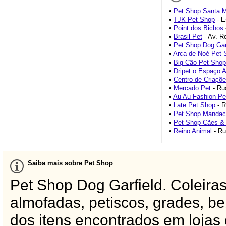
•
Pet Shop Santa 
•
TJK Pet Shop
- E
•
Point dos Bichos
•
Brasil Pet
- Av. Ro
•
Pet Shop Dog Gar
•
Arca de Noé Pet 
•
Big Cão Pet Shop
•
Dripet o Espaço 
•
Centro de Criaçõ
•
Mercado Pet
- Ru
•
Au Au Fashion Pe
•
Late Pet Shop
- R
•
Pet Shop Manda
•
Pet Shop Cães &
•
Reino Animal
- Ru
Saiba mais sobre Pet Shop
Pet Shop Dog Garfield. Coleira
almofadas, petiscos, grades, 
dos itens encontrados em lojas