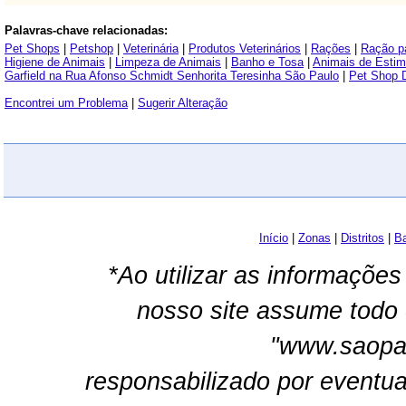
Palavras-chave relacionadas:
Pet Shops
|
Petshop
|
Veterinária
|
Produtos Veterinários
|
Rações
|
Ração p
Higiene de Animais
|
Limpeza de Animais
|
Banho e Tosa
|
Animais de Esti
Garfield na Rua Afonso Schmidt Senhorita Teresinha São Paulo
|
Pet Shop 
Encontrei um Problema
|
Sugerir Alteração
Início
|
Zonas
|
Distritos
|
Ba
*Ao utilizar as informações
nosso site assume todo 
"www.saopau
responsabilizado por eventua