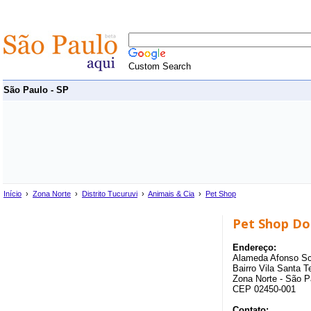
Custom Search
São Paulo - SP
Início
›
Zona Norte
›
Distrito Tucuruvi
›
Animais & Cia
›
Pet Shop
Pet Shop Do
Endereço:
Alameda Afonso Sc
Bairro Vila Santa Te
Zona Norte - São P
CEP 02450-001
Contato: