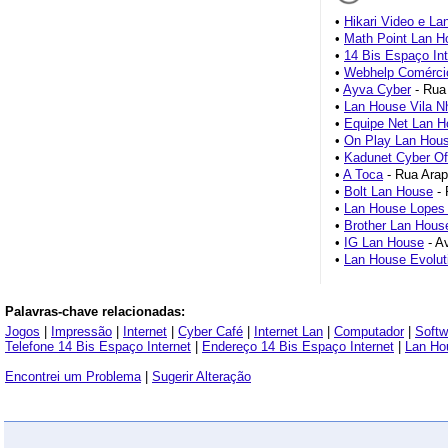
•
Hikari Video e L
•
Math Point Lan H
•
14 Bis Espaço Int
•
Webhelp Comércio
•
Ayva Cyber
- Rua 
•
Lan House Vila N
•
Equipe Net Lan H
•
On Play Lan Hou
•
Kadunet Cyber Of
•
A Toca
- Rua Arap
•
Bolt Lan House
- 
•
Lan House Lopes
•
Brother Lan Hous
•
IG Lan House
- A
•
Lan House Evolut
Palavras-chave relacionadas:
Jogos
|
Impressão
|
Internet
|
Cyber Café
|
Internet Lan
|
Computador
|
Softw
Telefone 14 Bis Espaço Internet
|
Endereço 14 Bis Espaço Internet
|
Lan Ho
Encontrei um Problema
|
Sugerir Alteração