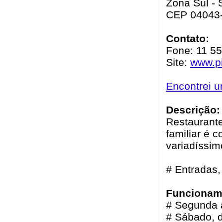
Zona Sul - 
CEP 04043
Contato:
Fone: 11 5
Site:
www.pi
Encontrei 
Descrição:
Restaurante
familiar é 
variadíssim
# Entradas,
Funcionam
# Segunda 
# Sábado, d