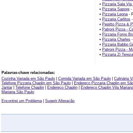
•
Pizzaria Sala Vi
•
Pizzaria Sapore
- 
•
Pizzaria Leona
- 
•
Pizzaria Carlitos
-
•
Pepitto Pizza & 
•
Patroni Pizza - C
•
Pizzaria Forno Br
•
Pizzaria Charles
-
•
Pizzaria Babbo G
•
Patroni Pizza - M
•
Pizzaria Zi Tereza
Palavras-chave relacionadas:
Cozinha Variada em São Paulo
|
Comida Variada em São Paulo
|
Culinária 
Telefone Pizzaria Chaplin em São Paulo
|
Endereço Pizzaria Chaplin em Sã
Jantar
|
Telefone Chaplin
|
Endereço Chaplin
|
Endereço Chaplin Vila Marian
Mariana São Paulo
Encontrei um Problema
|
Sugerir Alteração