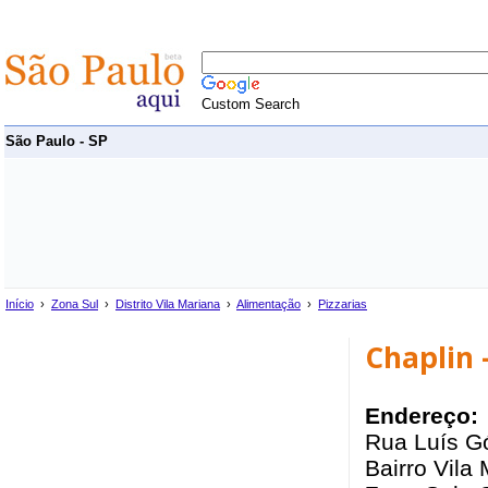
Custom Search
São Paulo - SP
Início
›
Zona Sul
›
Distrito Vila Mariana
›
Alimentação
›
Pizzarias
Chaplin 
Endereço:
Rua Luís G
Bairro Vila 