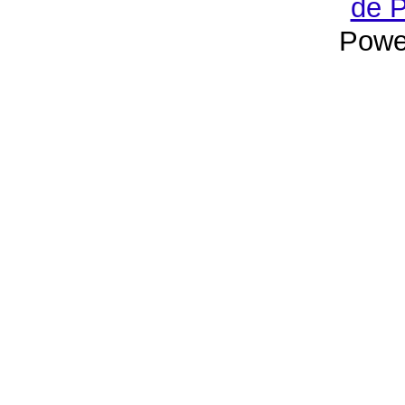
de P
Powe