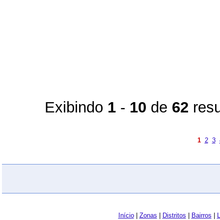
Exibindo
1
-
10
de
62
resu
1
2
3
Início
|
Zonas
|
Distritos
|
Bairros
|
L