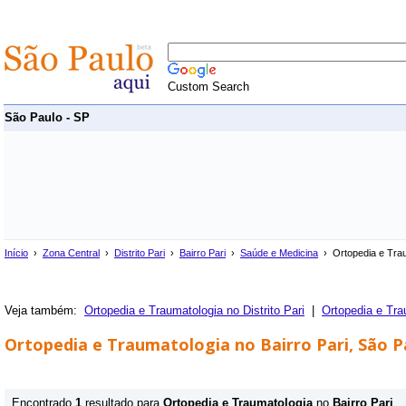
Custom Search
São Paulo - SP
Início
›
Zona Central
›
Distrito Pari
›
Bairro Pari
›
Saúde e Medicina
› Ortopedia e Tra
Veja também:
Ortopedia e Traumatologia no Distrito Pari
|
Ortopedia e Tra
Ortopedia e Traumatologia no Bairro Pari, São P
Encontrado
1
resultado para
Ortopedia e Traumatologia
no
Bairro Pari