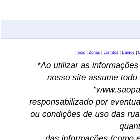
Início
|
Zonas
|
Distritos
|
Bairros
|
L
*Ao utilizar as informações
nosso site assume todo 
"www.saopau
responsabilizado por eventua
ou condições de uso das rua
quant
das informações (como e