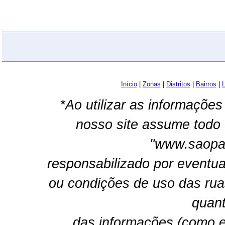
Início
|
Zonas
|
Distritos
|
Bairros
|
L
*Ao utilizar as informações
nosso site assume todo 
"www.saopau
responsabilizado por eventua
ou condições de uso das rua
quant
das informações (como e