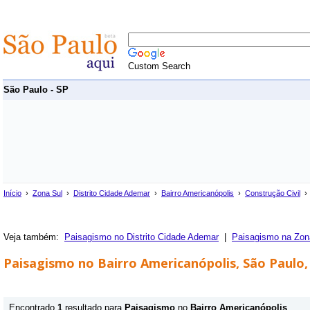
Custom Search
São Paulo - SP
Início
›
Zona Sul
›
Distrito Cidade Ademar
›
Bairro Americanópolis
›
Construção Civil
› 
Veja também:
Paisagismo no Distrito Cidade Ademar
|
Paisagismo na Zon
Paisagismo no Bairro Americanópolis, São Paulo,
Encontrado
1
resultado para
Paisagismo
no
Bairro Americanópolis