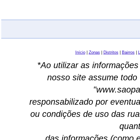
Início
|
Zonas
|
Distritos
|
Bairros
|
L
*Ao utilizar as informações
nosso site assume todo 
"www.saopau
responsabilizado por eventua
ou condições de uso das rua
quant
das informações (como e