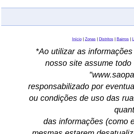
Início
|
Zonas
|
Distritos
|
Bairros
|
L
*Ao utilizar as informações
nosso site assume todo 
"www.saopau
responsabilizado por eventua
ou condições de uso das rua
quant
das informações (como e
mesmas estarem desatualiz