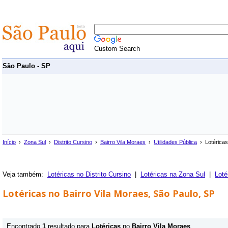
Custom Search
São Paulo - SP
Início
›
Zona Sul
›
Distrito Cursino
›
Bairro Vila Moraes
›
Utilidades Pública
› Lotérica
Veja também:
Lotéricas no Distrito Cursino
|
Lotéricas na Zona Sul
|
Loté
Lotéricas no Bairro Vila Moraes, São Paulo, SP
Encontrado
1
resultado para
Lotéricas
no
Bairro Vila Moraes