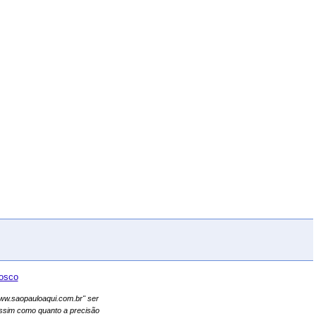
osco
"www.saopauloaqui.com.br" ser
assim como quanto a precisão