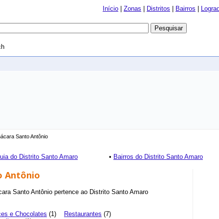
Início
|
Zonas
|
Distritos
|
Bairros
|
Logra
ch
ácara Santo Antônio
uia do Distrito Santo Amaro
•
Bairros do Distrito Santo Amaro
o Antônio
cara Santo Antônio pertence ao Distrito Santo Amaro
es e Chocolates
(1)
Restaurantes
(7)