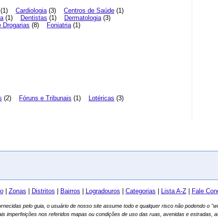
(1)
Cardiologia
(3)
Centros de Saúde
(1)
ca
(1)
Dentistas
(1)
Dermatologia
(3)
 Drogarias
(8)
Foniatria
(1)
s
(2)
Fóruns e Tribunais
(1)
Lotéricas
(3)
io
|
Zonas
|
Distritos
|
Bairros
|
Logradouros
|
Categorias
|
Lista A-Z
|
Fale Con
fornecidas pelo guia, o usuário de nosso site assume todo e qualquer risco não podendo o 
ais imperfeições nos referidos mapas ou condições de uso das ruas, avenidas e estradas, 