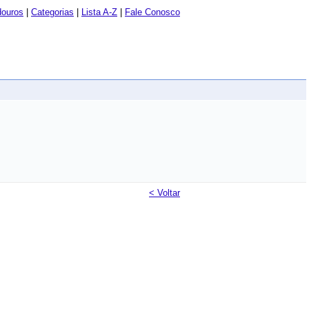
douros
|
Categorias
|
Lista A-Z
|
Fale Conosco
< Voltar