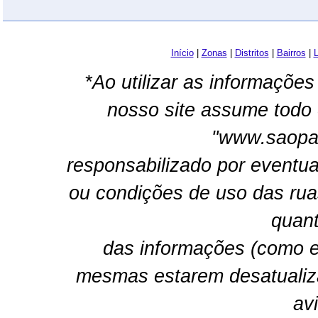
Início
|
Zonas
|
Distritos
|
Bairros
|
L
*Ao utilizar as informações
nosso site assume todo 
"www.saopau
responsabilizado por eventua
ou condições de uso das rua
quant
das informações (como e
mesmas estarem desatualiz
av