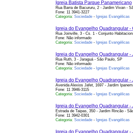
Igreja Batista Parque Panamericano
Rua Barra de Bacururu, 2 - Jardim Vivan - S
Fone: 11 3941-3227
Categoria:
Sociedade
-
Igrejas Evangélicas
Igreja do Evangelho Quadrangular - C
Rua Joinville, 3 - Cs. 1 - Conjunto Habitacio
Fone: Não informado
Categoria:
Sociedade
-
Igrejas Evangélicas
Igreja do Evangelho Quadrangular -
Rua Ruth, 3 - Jaraguá - São Paulo, SP
Fone: Não informado
Categoria:
Sociedade
-
Igrejas Evangélicas
Igreja do Evangelho Quadrangular -
Avenida Alexios Jafet, 1697 - Jardim Ipane
Fone: 11 3946-3115
Categoria:
Sociedade
-
Igrejas Evangélicas
Igreja do Evangelho Quadrangular -
Estrada de Taipas, 350 - Jardim Rincão - Sã
Fone: 11 3942-0301
Categoria:
Sociedade
-
Igrejas Evangélicas
Igreja do Evangelho Quadrangular - 