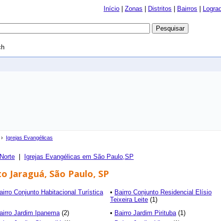
Início
|
Zonas
|
Distritos
|
Bairros
|
Logra
ch
›
Igrejas Evangélicas
Norte
|
Igrejas Evangélicas em São Paulo,SP
to Jaraguá, São Paulo, SP
airro Conjunto Habitacional Turística
•
Bairro Conjunto Residencial Elísio
Teixeira Leite
(1)
airro Jardim Ipanema
(2)
•
Bairro Jardim Pirituba
(1)