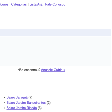
douros
|
Categorias
|
Lista A-Z
|
Fale Conosco
Não encontrou?
Anuncie Grátis »
•
Bairro Jaraguá
(7)
•
Bairro Jardim Bandeirantes
(2)
•
Bairro Jardim Rincão
(6)