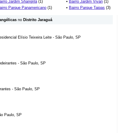
airro Jardim Shangrilá
(1)
•
Bairro Jardim Vivan
(1)
airro Parque Panamericano
(1)
•
Bairro Parque Taipas
(3)
angélicas
no
Distrito Jaraguá
idencial Elísio Teixeira Leite - São Paulo, SP
ndeirantes - São Paulo, SP
irantes - São Paulo, SP
São Paulo, SP