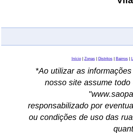
Vil
Início
|
Zonas
|
Distritos
|
Bairros
|
L
*Ao utilizar as informações
nosso site assume todo 
"www.saopau
responsabilizado por eventua
ou condições de uso das rua
quant