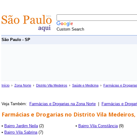
Custom Search
São Paulo - SP
Início
›
Zona Norte
›
Distrito Vila Medeiros
›
Saúde e Medicina
›
Farmácias e Drogaria
Veja Também:
Farmácias e Drogarias na Zona Norte
|
Farmácias e Droga
Farmácias e Drogarias no Distrito Vila Medeiros,
•
Bairro Jardim Neila
(2)
•
Bairro Vila Constância
(9)
•
Bairro Vila Sabrina
(7)