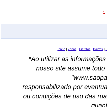
1
Início
|
Zonas
|
Distritos
|
Bairros
|
L
*Ao utilizar as informações
nosso site assume todo 
"www.saopau
responsabilizado por eventua
ou condições de uso das rua
quant