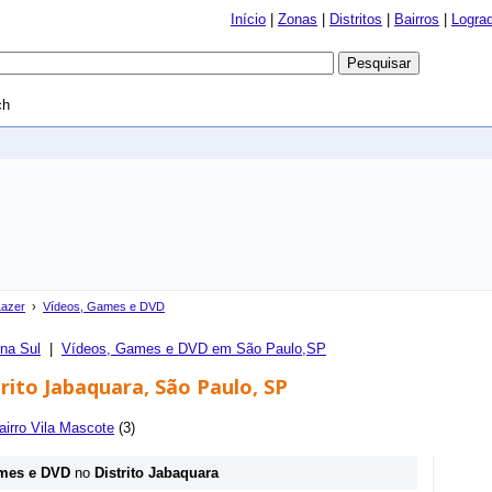
Início
|
Zonas
|
Distritos
|
Bairros
|
Logra
ch
Lazer
›
Vídeos, Games e DVD
na Sul
|
Vídeos, Games e DVD em São Paulo,SP
rito Jabaquara, São Paulo, SP
airro Vila Mascote
(3)
mes e DVD
no
Distrito Jabaquara