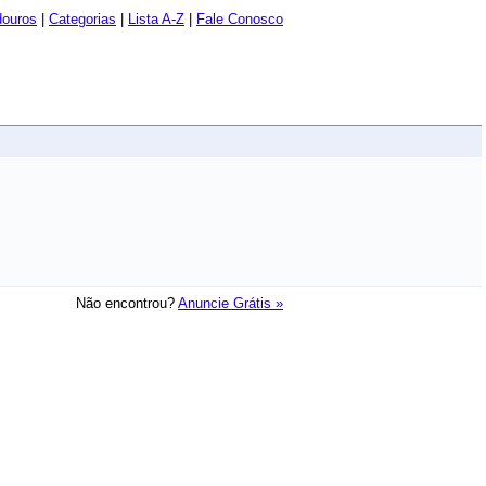
douros
|
Categorias
|
Lista A-Z
|
Fale Conosco
Não encontrou?
Anuncie Grátis »