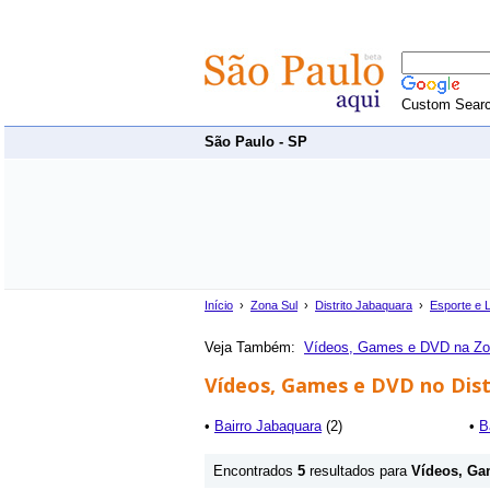
Custom Sear
São Paulo - SP
Início
›
Zona Sul
›
Distrito Jabaquara
›
Esporte e 
Veja Também:
Vídeos, Games e DVD na Zo
Vídeos, Games e DVD no Dist
•
Bairro Jabaquara
(2)
•
B
Encontrados
5
resultados para
Vídeos, Ga