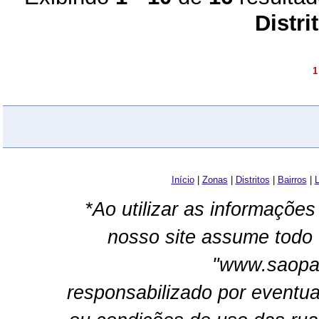
Distri
1
Início
|
Zonas
|
Distritos
|
Bairros
|
L
*Ao utilizar as informações
nosso site assume todo 
"www.saopau
responsabilizado por eventua