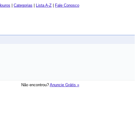
douros
|
Categorias
|
Lista A-Z
|
Fale Conosco
Não encontrou?
Anuncie Grátis »