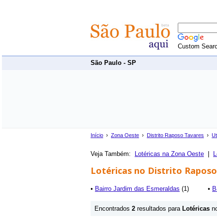
Custom Sear
São Paulo - SP
Início
›
Zona Oeste
›
Distrito Raposo Tavares
›
Ut
Veja Também:
Lotéricas na Zona Oeste
|
L
Lotéricas no Distrito Raposo
•
Bairro Jardim das Esmeraldas
(1)
•
B
Encontrados
2
resultados para
Lotéricas
n