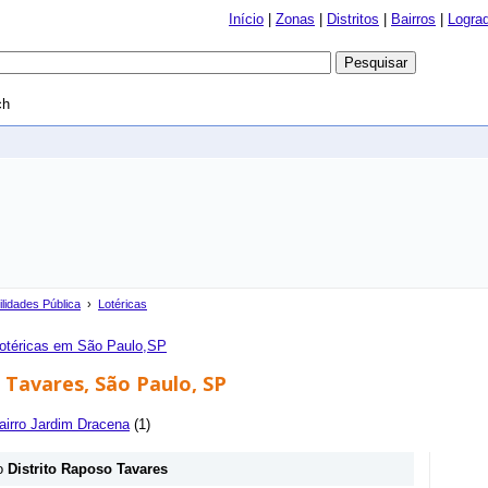
Início
|
Zonas
|
Distritos
|
Bairros
|
Logra
ch
ilidades Pública
›
Lotéricas
otéricas em São Paulo,SP
 Tavares, São Paulo, SP
airro Jardim Dracena
(1)
o
Distrito Raposo Tavares