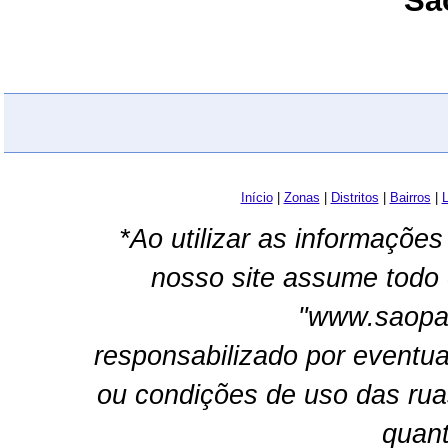
Sã
Início
|
Zonas
|
Distritos
|
Bairros
|
L
*Ao utilizar as informações
nosso site assume todo 
"www.saopau
responsabilizado por eventua
ou condições de uso das rua
quant