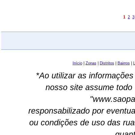
1
2
3
Início
|
Zonas
|
Distritos
|
Bairros
|
L
*Ao utilizar as informações
nosso site assume todo 
"www.saopau
responsabilizado por eventua
ou condições de uso das rua
quant