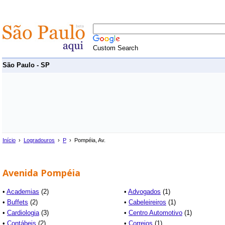
Custom Search
São Paulo - SP
Início
›
Logradouros
›
P
› Pompéia, Av.
Avenida Pompéia
•
Academias
(2)
•
Advogados
(1)
•
Buffets
(2)
•
Cabeleireiros
(1)
•
Cardiologia
(3)
•
Centro Automotivo
(1)
•
Contábeis
(2)
•
Correios
(1)