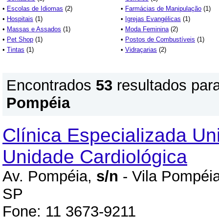
•
Escolas de Idiomas
(2)
•
Farmácias de Manipulação
(1)
•
Hospitais
(1)
•
Igrejas Evangélicas
(1)
•
Massas e Assados
(1)
•
Moda Feminina
(2)
•
Pet Shop
(1)
•
Postos de Combustíveis
(1)
•
Tintas
(1)
•
Vidraçarias
(2)
Encontrados
53
resultados par
Pompéia
Clínica Especializada Un
Unidade Cardiológica
Av. Pompéia,
s/n
- Vila Pompéia
SP
Fone: 11 3673-9211