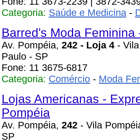
Fone: 11 3673-2239 | 3872-343
Categoria:
Saúde e Medicina
-
D
Barred's Moda Feminina
Av. Pompéia,
242 - Loja 4
- Vil
Paulo - SP
Fone: 11 3675-6817
Categoria:
Comércio
-
Moda Fem
Lojas Americanas - Expr
Pompéia
Av. Pompéia,
242
- Vila Pompéi
SP