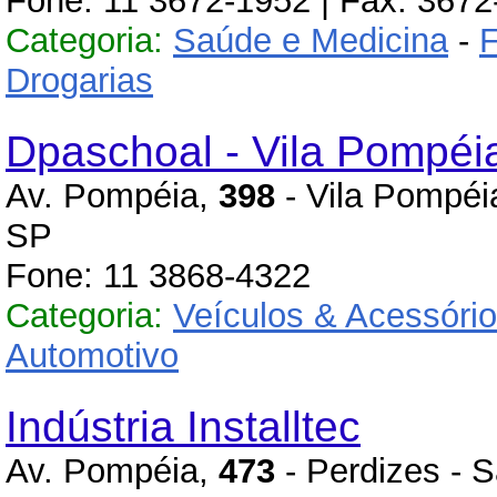
Fone: 11 3672-1952 | Fax: 367
Categoria:
Saúde e Medicina
-
F
Drogarias
Dpaschoal - Vila Pompéi
Av. Pompéia,
398
- Vila Pompéi
SP
Fone: 11 3868-4322
Categoria:
Veículos & Acessóri
Automotivo
Indústria Installtec
Av. Pompéia,
473
- Perdizes - 