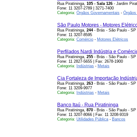
Rua Piratininga,
105 - Sala 126
- Jardim Pira
Fone: 11 3207-2789 | 3271-7400
Categoria:
Órgãos Governamentais
-
Órgãos
São Paulo Motores - Motores Elétric
Rua Piratininga,
244
- Brás - São Paulo - SP
Fone: 11 3207-8595
Categoria:
Comércio
-
Motores Elétricos
Perfilados Nardi Indústria e Comérc
Rua Piratininga,
255
- Brás - São Paulo - SP
Fone: 11 2827-5655 | Fax: 2678-1900
Categoria:
Indústrias
-
Metais
Cia Fortaleza de Importação Indústr
Rua Piratininga,
263
- Brás - São Paulo - SP
Fone: 11 3209-9977
Categoria:
Indústrias
-
Metais
Banco Itaú - Rua Piratininga
Rua Piratininga,
870
- Brás - São Paulo - SP
Fone: 11 3207-8066 | Fax: 11 3208-9319
Categoria:
Utilidades Pública
-
Bancos