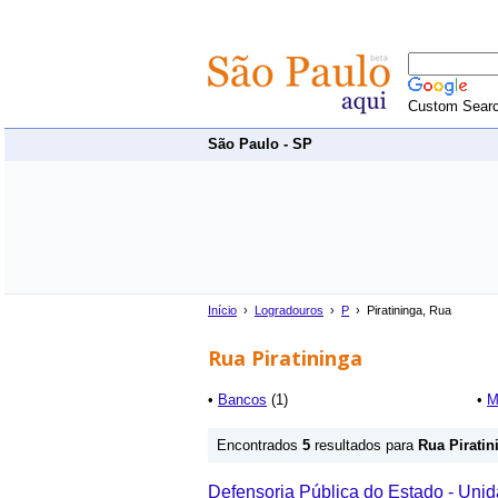
Custom Sear
São Paulo - SP
Início
›
Logradouros
›
P
› Piratininga, Rua
Rua Piratininga
•
Bancos
(1)
•
M
Encontrados
5
resultados para
Rua Piratin
Defensoria Pública do Estado - Unid