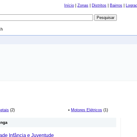
Início
|
Zonas
|
Distritos
|
Bairros
|
Logra
ch
etais
(2)
•
Motores Elétricos
(1)
inga
ade Infância e Juventude