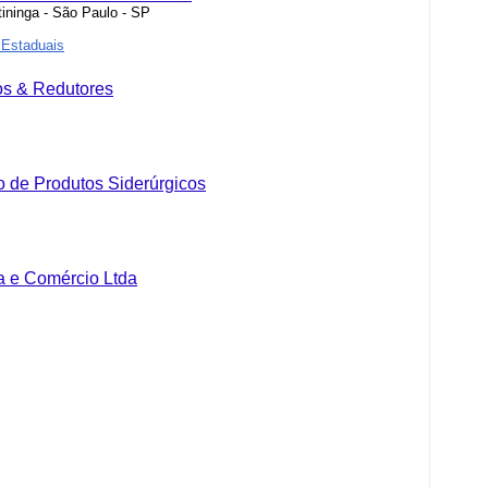
tininga - São Paulo - SP
 Estaduais
os & Redutores
io de Produtos Siderúrgicos
ia e Comércio Ltda