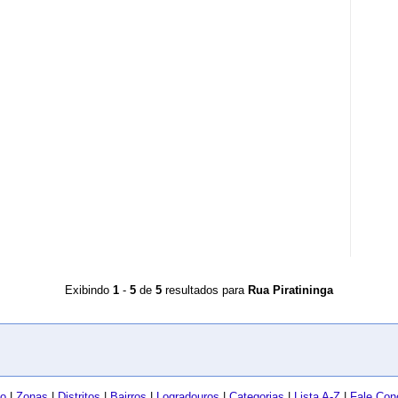
Exibindo
1
-
5
de
5
resultados para
Rua Piratininga
io
|
Zonas
|
Distritos
|
Bairros
|
Logradouros
|
Categorias
|
Lista A-Z
|
Fale Con