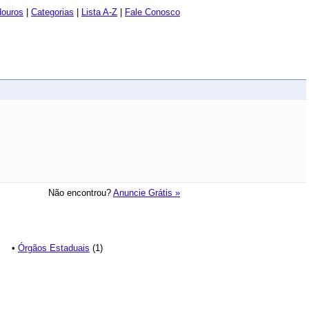
douros
|
Categorias
|
Lista A-Z
|
Fale Conosco
Não encontrou?
Anuncie Grátis »
•
Órgãos Estaduais
(1)