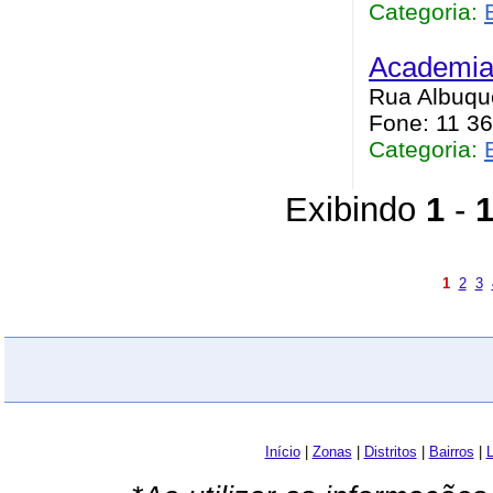
Categoria:
Academia 
Rua Albuque
Fone: 11 3
Categoria:
Exibindo
1
-
1
2
3
Início
|
Zonas
|
Distritos
|
Bairros
|
L