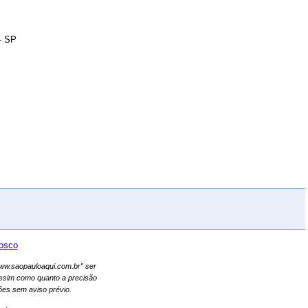
- SP
osco
"www.saopauloaqui.com.br" ser
assim como quanto a precisão
es sem aviso prévio.