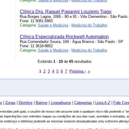
Categoria:
Saúde e Medicina
-
Medicina do Trabalho
Clínica Dra. Raquel Paganini Louzeiro Tiago
Rua Borges Lagoa, 1065 - 90 e 91 - Vila Clementino - São Paulo 
Fone: 11 5081-5883
Categoria:
Saúde e Medicina
-
Medicina do Trabalho
Clínica Especializada Rockwell Automation
Rua Comendador Sousa, 194 - Água Branca - São Paulo - SP
Fone: 11 3618-8852
Categoria:
Saúde e Medicina
-
Medicina do Trabalho
Exibindo
1
-
10
de
65
resultados
1
2
3
4
5
6
7
Próxima ›
››
io
|
Zonas
|
Distritos
|
Bairros
|
Logradouros
|
Categorias
|
Lista A-Z
|
Fale Con
fornecidas pelo guia, o usuário de nosso site assume todo e qualquer risco não podendo o 
ais imperfeições nos referidos mapas ou condições de uso das ruas, avenidas e estradas, 
mo endereço e telefone) podendo as mesmas estarem desatualizadas e/ou sofrerem alteraçõ