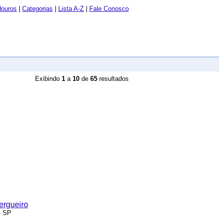
douros
|
Categorias
|
Lista A-Z
|
Fale Conosco
Exibindo
1
a
10
de
65
resultados
ergueiro
- SP