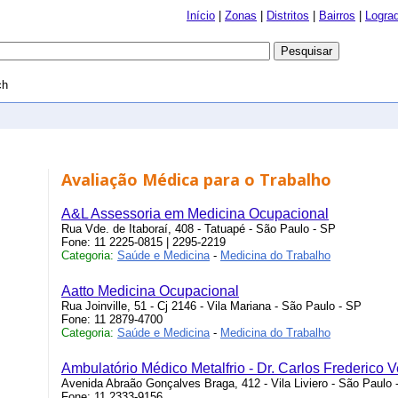
Início
|
Zonas
|
Distritos
|
Bairros
|
Logra
ch
Avaliação Médica para o Trabalho
A&L Assessoria em Medicina Ocupacional
Rua Vde. de Itaboraí, 408 - Tatuapé - São Paulo - SP
Fone: 11 2225-0815 | 2295-2219
Categoria:
Saúde e Medicina
-
Medicina do Trabalho
Aatto Medicina Ocupacional
Rua Joinville, 51 - Cj 2146 - Vila Mariana - São Paulo - SP
Fone: 11 2879-4700
Categoria:
Saúde e Medicina
-
Medicina do Trabalho
Ambulatório Médico Metalfrio - Dr. Carlos Frederico V
Avenida Abraão Gonçalves Braga, 412 - Vila Liviero - São Paulo 
Fone: 11 2333-9156