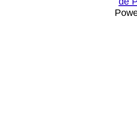
de P
Powe