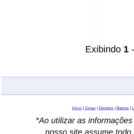
Exibindo
1
Início
|
Zonas
|
Distritos
|
Bairros
|
L
*Ao utilizar as informações
nosso site assume todo 