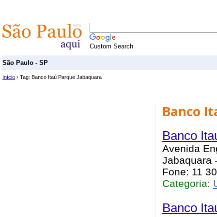
Custom Search
São Paulo - SP
Início
› Tag: Banco Itaú Parque Jabaquara
Banco I
Banco Ita
Avenida Eng
Jabaquara -
Fone: 11 3
Categoria:
Banco Ita