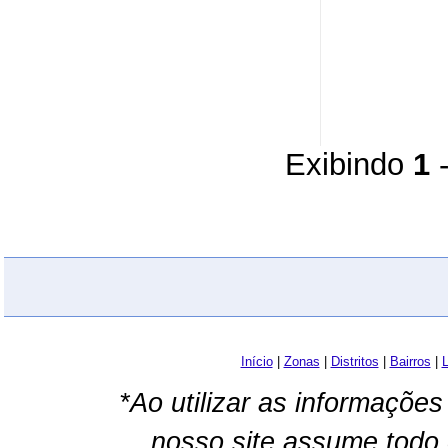
Exibindo
1
Início
|
Zonas
|
Distritos
|
Bairros
|
L
*Ao utilizar as informações
nosso site assume todo 