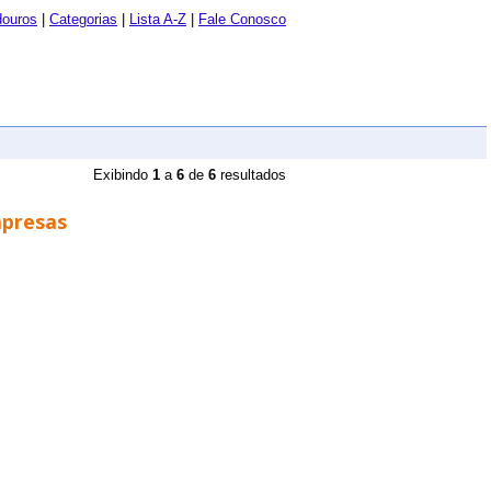
douros
|
Categorias
|
Lista A-Z
|
Fale Conosco
Exibindo
1
a
6
de
6
resultados
mpresas