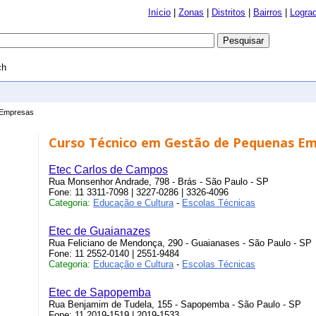
Início
|
Zonas
|
Distritos
|
Bairros
|
Logra
ch
 Empresas
Curso Técnico em Gestão de Pequenas E
Etec Carlos de Campos
Rua Monsenhor Andrade, 798 - Brás - São Paulo - SP
Fone: 11 3311-7098 | 3227-0286 | 3326-4096
Categoria:
Educação e Cultura
-
Escolas Técnicas
Etec de Guaianazes
Rua Feliciano de Mendonça, 290 - Guaianases - São Paulo - SP
Fone: 11 2552-0140 | 2551-9484
Categoria:
Educação e Cultura
-
Escolas Técnicas
Etec de Sapopemba
Rua Benjamim de Tudela, 155 - Sapopemba - São Paulo - SP
Fone: 11 2019-1519 | 2019-1533