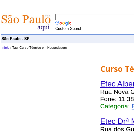
Custom Search
São Paulo - SP
Início
› Tag: Curso Técnico em Hospedagem
Curso T
Etec Alber
Rua Nova G
Fone: 11 3
Categoria:
Etec Drª 
Rua dos Gu