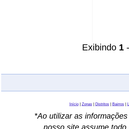
Exibindo
1
Início
|
Zonas
|
Distritos
|
Bairros
|
L
*Ao utilizar as informações
nosso site assume todo 