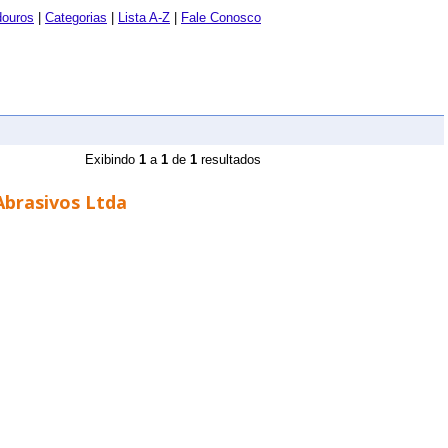
douros
|
Categorias
|
Lista A-Z
|
Fale Conosco
Exibindo
1
a
1
de
1
resultados
Abrasivos Ltda