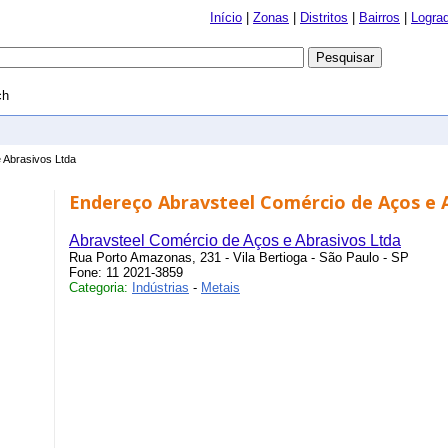
Início
|
Zonas
|
Distritos
|
Bairros
|
Logra
ch
 Abrasivos Ltda
Endereço Abravsteel Comércio de Aços e 
Abravsteel Comércio de Aços e Abrasivos Ltda
Rua Porto Amazonas, 231 - Vila Bertioga - São Paulo - SP
Fone: 11 2021-3859
Categoria:
Indústrias
-
Metais