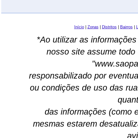
Início
|
Zonas
|
Distritos
|
Bairros
|
L
*Ao utilizar as informações
nosso site assume todo 
"www.saopau
responsabilizado por eventua
ou condições de uso das rua
quant
das informações (como e
mesmas estarem desatualiz
av