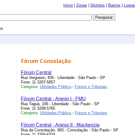
Início
|
Zonas
|
Distritos
|
Bairros
|
Logra
ch
Fórum Consolação
Fórum Central
Rua Vergueiro, 835 - Liberdade - São Paulo - SP
Fone: 11 3207-5857
Categoria:
Utilidades Pública
-
Fóruns e Tribunais
Fórum Central - Anexo I - FMU
Rua Taguá, 106 - Liberdade - São Paulo - SP
Fone: 11 3208-5765
Categoria:
Utilidades Pública
-
Fóruns e Tribunais
Fórum Central - Anexo II - Mackenzie
Rua da Consolação, 993 - Consolação - São Paulo - SP
Fone: 11 3256-6334