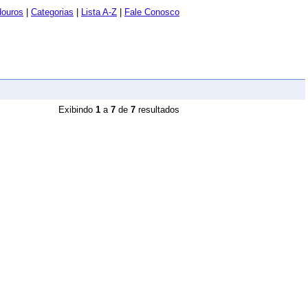
douros
|
Categorias
|
Lista A-Z
|
Fale Conosco
Exibindo
1
a
7
de
7
resultados