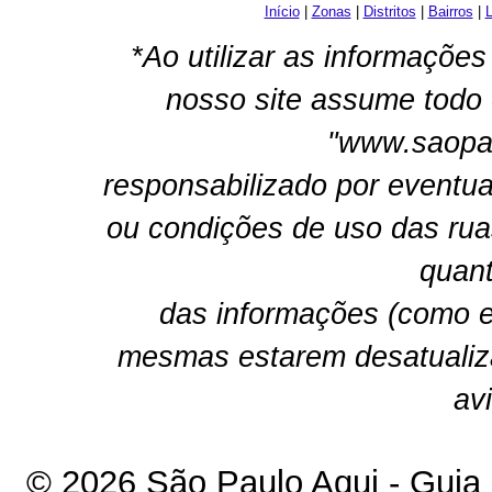
Início
|
Zonas
|
Distritos
|
Bairros
|
L
*Ao utilizar as informações
nosso site assume todo 
"www.saopau
responsabilizado por eventua
ou condições de uso das rua
quant
das informações (como e
mesmas estarem desatualiz
av
© 2026 São Paulo Aqui - Guia