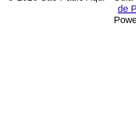
de P
Powe